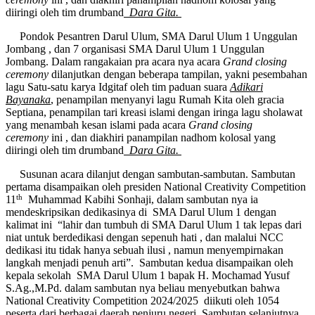
diiringi oleh tim drumband
Dara Gita.
Pondok Pesantren Darul Ulum, SMA Darul Ulum 1 Unggulan
Jombang , dan 7 organisasi SMA Darul Ulum 1 Unggulan
Jombang. Dalam rangakaian pra acara nya acara
Grand closing
ceremony
dilanjutkan dengan beberapa tampilan, yakni pesembahan
lagu Satu-satu karya Idgitaf oleh tim paduan suara
Adikari
Bayanaka
, penampilan menyanyi lagu Rumah Kita oleh gracia
Septiana, penampilan tari kreasi islami dengan iringa lagu sholawat
yang menambah kesan islami pada acara
Grand closing
ceremony
ini , dan diakhiri panampilan nadhom kolosal yang
diiringi oleh tim drumband
Dara Gita.
Susunan acara dilanjut dengan sambutan-sambutan. Sambutan
pertama disampaikan oleh presiden National Creativity Competition
th
11
Muhammad Kabihi Sonhaji, dalam sambutan nya ia
mendeskripsikan dedikasinya di SMA Darul Ulum 1 dengan
kalimat ini “lahir dan tumbuh di SMA Darul Ulum 1 tak lepas dari
niat untuk berdedikasi dengan sepenuh hati , dan malalui NCC
dedikasi itu tidak hanya sebuah ilusi , namun menyempirnakan
langkah menjadi penuh arti”. Sambutan kedua disampaikan oleh
kepala sekolah SMA Darul Ulum 1 bapak H. Mochamad Yusuf
S.Ag.,M.Pd. dalam sambutan nya beliau menyebutkan bahwa
National Creativity Competition 2024/2025 diikuti oleh 1054
peserta dari berbagai daerah penjuru negeri. Sambutan selanjutnya