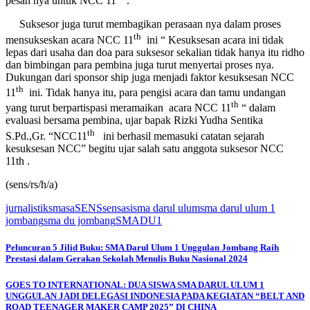
pesan nya untuk NCC 11
.
Suksesor juga turut membagikan perasaan nya dalam proses
th
mensukseskan acara NCC 11
ini “ Kesuksesan acara ini tidak
lepas dari usaha dan doa para suksesor sekalian tidak hanya itu ridho
dan bimbingan para pembina juga turut menyertai proses nya.
Dukungan dari sponsor ship juga menjadi faktor kesuksesan NCC
th
11
ini. Tidak hanya itu, para pengisi acara dan tamu undangan
th
yang turut berpartispasi meramaikan acara NCC 11
“ dalam
evaluasi bersama pembina, ujar bapak Rizki Yudha Sentika
th
S.Pd.,Gr. “NCC11
ini berhasil memasuki catatan sejarah
kesuksesan NCC” begitu ujar salah satu anggota suksesor NCC
11th .
(sens/rs/h/a)
jurnalistiksmasa
SENS
sensasi
sma darul ulum
sma darul ulum 1
jombang
sma du jombang
SMADU1
Peluncuran 5 Jilid Buku: SMA Darul Ulum 1 Unggulan Jombang Raih
Prestasi dalam Gerakan Sekolah Menulis Buku Nasional 2024
GOES TO INTERNATIONAL: DUA SISWA SMA DARUL ULUM 1
UNGGULAN JADI DELEGASI INDONESIA PADA KEGIATAN “BELT AND
ROAD TEENAGER MAKER CAMP 2025” DI CHINA