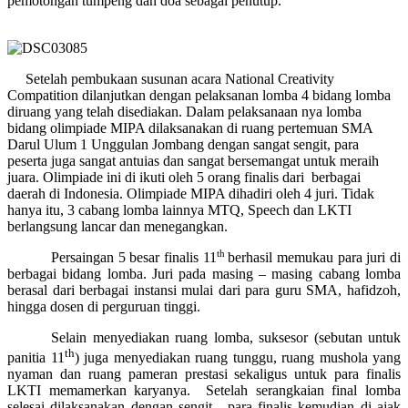
pemotongan tumpeng dan doa sebagai penutup.
Setelah pembukaan susunan acara National Creativity
Compatition dilanjutkan dengan pelaksanan lomba 4 bidang lomba
diruang yang telah disediakan. Dalam pelaksanaan nya lomba
bidang olimpiade MIPA dilaksanakan di ruang pertemuan SMA
Darul Ulum 1 Unggulan Jombang dengan sangat sengit, para
peserta juga sangat antuias dan sangat bersemangat untuk meraih
juara. Olimpiade ini di ikuti oleh 5 orang finalis dari berbagai
daerah di Indonesia. Olimpiade MIPA dihadiri oleh 4 juri. Tidak
hanya itu, 3 cabang lomba lainnya MTQ, Speech dan LKTI
berlangsung lancar dan menegangkan.
th
Persaingan 5 besar finalis 11
berhasil memukau para juri di
berbagai bidang lomba. Juri pada masing – masing cabang lomba
berasal dari berbagai instansi mulai dari para guru SMA, hafidzoh,
hingga dosen di perguruan tinggi.
Selain menyediakan ruang lomba, suksesor (sebutan untuk
th
panitia 11
) juga menyediakan ruang tunggu, ruang mushola yang
nyaman dan ruang pameran prestasi sekaligus untuk para finalis
LKTI memamerkan karyanya. Setelah serangkaian final lomba
selesai dilaksanakan dengan sengit , para finalis kemudian di ajak