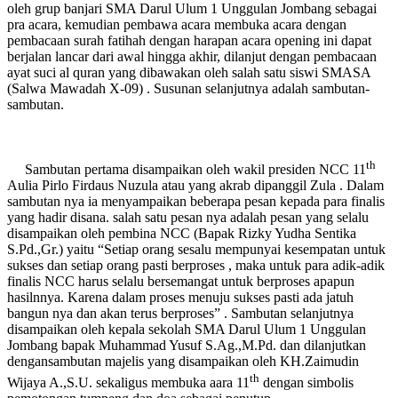
oleh grup banjari SMA Darul Ulum 1 Unggulan Jombang sebagai
pra acara, kemudian pembawa acara membuka acara dengan
pembacaan surah fatihah dengan harapan acara opening ini dapat
berjalan lancar dari awal hingga akhir, dilanjut dengan pembacaan
ayat suci al quran yang dibawakan oleh salah satu siswi SMASA
(Salwa Mawadah X-09) . Susunan selanjutnya adalah sambutan-
sambutan.
th
Sambutan pertama disampaikan oleh wakil presiden NCC 11
Aulia Pirlo Firdaus Nuzula atau yang akrab dipanggil Zula . Dalam
sambutan nya ia menyampaikan beberapa pesan kepada para finalis
yang hadir disana. salah satu pesan nya adalah pesan yang selalu
disampaikan oleh pembina NCC (Bapak Rizky Yudha Sentika
S.Pd.,Gr.) yaitu “Setiap orang sesalu mempunyai kesempatan untuk
sukses dan setiap orang pasti berproses , maka untuk para adik-adik
finalis NCC harus selalu bersemangat untuk berproses apapun
hasilnnya. Karena dalam proses menuju sukses pasti ada jatuh
bangun nya dan akan terus berproses” . Sambutan selanjutnya
disampaikan oleh kepala sekolah SMA Darul Ulum 1 Unggulan
Jombang bapak Muhammad Yusuf S.Ag.,M.Pd. dan dilanjutkan
dengansambutan majelis yang disampaikan oleh KH.Zaimudin
th
Wijaya A.,S.U. sekaligus membuka aara 11
dengan simbolis