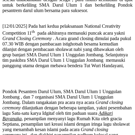
untuk berkeliling SMA Darul Ulum 1 dan berkeliling Pondok
pesantrem darul ulum bersama para suksesor.
[12/01/2025] Pada hari kedua pelaksanaan National Creativity
th
Competition 11
pada akhiranya memasuki puncak acara yakni
Grand Closing Ceremony
. Acara grand closing dimulai pada pukul
07.30 WIB dengan pambacaan istighotsah besama kemudian
dilanjut dengan pembacaan sholawat nabi yang dibawakan oleh
grup banjari SMA Darul Ulum 1 Unggulan Jombang. Selanjutnya
tim paskibra SMA Darul Ulum 1 Unggulan Jombang memasuki
panggung utama dengan mebawa bendera Tut Wuri Handayani,
Pondok Pesantren Darul Ulum, SMA Darul Ulum 1 Unggulan
Jombang , dan 7 organisasi SMA Darul Ulum 1 Unggulan
Jombang. Dalam rangakaian pra acara nya acara
Grand closing
ceremony
dilanjutkan dengan beberapa tampilan, yakni pesembahan
lagu Satu-satu karya Idgitaf oleh tim paduan suara
Adikari
Bayanaka
, penampilan menyanyi lagu Rumah Kita oleh gracia
Septiana, penampilan tari kreasi islami dengan iringa lagu sholawat
yang menambah kesan islami pada acara
Grand closing
ceremony
ini , dan diakhiri panampilan nadhom kolosal yang