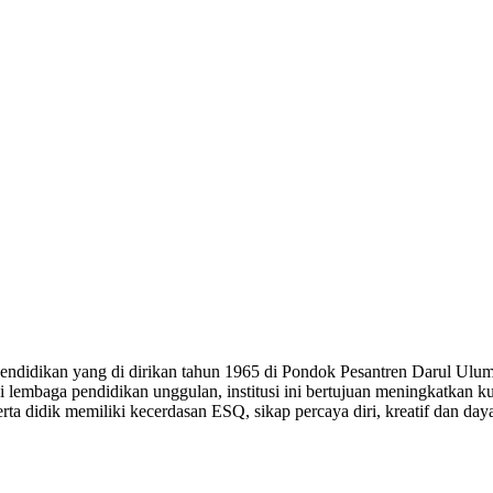
dikan yang di dirikan tahun 1965 di Pondok Pesantren Darul Ulum
i lembaga pendidikan unggulan, institusi ini bertujuan meningkatk
didik memiliki kecerdasan ESQ, sikap percaya diri, kreatif dan daya