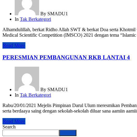
By
SMADU1
In
Tak Berkategori
Alhamdulillah, berkat Ridho Allah SWT & berkat Doa serta Khot
Medical Scientific Competition (IMSCO) 2021 dengan tema “Islamic
Read More
PERESMIAN PEMBANGUNAN RKB LANTAI 4
By
SMADU1
In
Tak Berkategori
Rabu/20/01/2021 Mejelis Pimpinan Darul Ulum meresmikan Pemban
serta berdaaya saing dengan sekolah-sekolah diluar sana aamiin aami
Read More
Search
Search