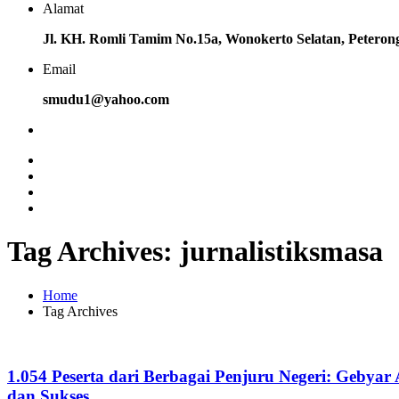
Alamat
Jl. KH. Romli Tamim No.15a, Wonokerto Selatan, Petero
Email
smudu1@yahoo.com
Tag Archives: jurnalistiksmasa
Home
Tag Archives
1.054 Peserta dari Berbagai Penjuru Negeri: Geby
dan Sukses