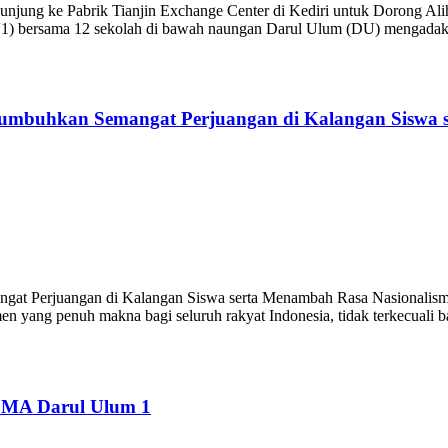
jung ke Pabrik Tianjin Exchange Center di Kediri untuk Dorong Al
ersama 12 sekolah di bawah naungan Darul Ulum (DU) mengadakan
umbuhkan Semangat Perjuangan di Kalangan Siswa s
gat Perjuangan di Kalangan Siswa serta Menambah Rasa Nasionali
en yang penuh makna bagi seluruh rakyat Indonesia, tidak terkecuali
SMA Darul Ulum 1