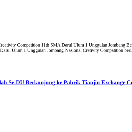
al Creativity Competition 11th SMA Darul Ulum 1 Unggulan Jombang
 Darul Ulum 1 Unggulan Jombang-Nasional Cretivity Compatition ber
 Se-DU Berkunjung ke Pabrik Tianjin Exchange Cent