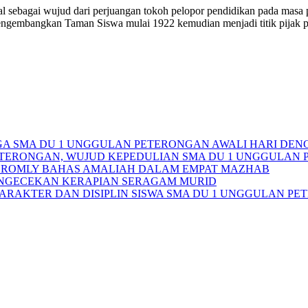
al sebagai wujud dari perjuangan tokoh pelopor pendidikan pada masa
gembangkan Taman Siswa mulai 1922 kemudian menjadi titik pijak peri
RGA SMA DU 1 UNGGULAN PETERONGAN AWALI HARI DE
TERONGAN, WUJUD KEPEDULIAN SMA DU 1 UNGGULAN 
MIM ROMLY BAHAS AMALIAH DALAM EMPAT MAZHAB
NGECEKAN KERAPIAN SERAGAM MURID
ARAKTER DAN DISIPLIN SISWA SMA DU 1 UNGGULAN P