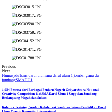
Previous
Next
Humasydu1
sma darul ulum
sma darul ulum 1 jombang
sma du
jombang
SMADU1
1.054 Peserta dari Berbagai Penjuru Negeri: Gebyar Acara National
Creativity Competition 11thSMA Darul Ulum 1 Unggulan Jombang
Berlangsung Megah dan Sukses
Robotics Training: Wadah Kolaborasi Sembilan Satuan Pendidikan Darul
Ulum Menuju Kompetisi Internasional