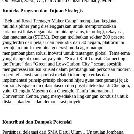
Oktavisari, S.Pd., Gr., dan Ahmad Chizam Baihaqy, M.Pd.
Konteks Program dan Tujuan Strategis
“Belt and Road Teenager Maker Camp” merupakan kegiatan
multidisipliner yang diselenggarakan untuk mempromosikan
kolaborasi lintas negara dalam bidang sains, teknologi, rekayasa,
dan matematika (STEM). Dengan melibatkan sekitar 200 peserta
yang terdiri dari pelajar dan pendidik dari 30 negara, platform ini
bertujuan untuk membina generasi muda agar mampu
mengembangkan solusi inovatif untuk tantangan global. Tema-tema
yang diangkat diantaranya yaitu, “Smart Rail Transit: Connecting
the Future” dan “Green and Low-Carbon City,” secara spesifik
mengadresasi isu-isu krusial dalam pembangunan perkotaan modern
seperti efisiensi transportasi melalui teknologi cerdas dan
implementasi prinsip-prinsip ekonomi hijau guna mengurangi jejak
karbon. Kegiatan ini difasilitasi di dua pusat intelektual di Chengdu,
yaitu Chengdu Museum dan Chengdu Tianfu International
Convention Center, yang menyediakan lingkungan kondusif untuk
diskusi akademis dan demonstrasi proyek.
Kontribusi dan Dampak Potensial
Partisipasi delegasi dari SMA Darul Ulum 1 Unggulan Jombang