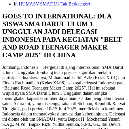
In
HUMASY SMADU1
Tak Berkategori
GOES TO INTERNATIONAL: DUA
SISWA SMA DARUL ULUM 1
UNGGULAN JADI DELEGASI
INDONESIA PADA KEGIATAN "BELT
AND ROAD TEENAGER MAKER
CAMP 2025" DI CHINA
Jombang, Indonesia – Bergeliat di ajang internasional, SMA Darul
Ulum 1 Unggulan Jombang telah prestasi signifikan melalui
partisipasi dua siswanya, Muhammad Luthfi Aziz (Kelas X-01) dan
Firzah Rachmatillah (Kelas XI-06), sebagai delegasi Indonesia pada
“Belt and Road Teenager Maker Camp 2025”. Hal ini sebagai
wujud nyata SMA Darul Ulum 1 Unggulan dalam rangka
meningkatan kapasitas sumber daya manusia dan penguatan literasi
sains. Acara ini, yang diselenggarakan di Sichuan, Republik Rakyat
Tiongkok, pada periode 10-15 Juni 2025, merefleksikan komitmen
Indonesia dalam mengadvokasi inovasi dan keberlanjutan. Delegasi
ini dibina oleh tim SMADU1, yaitu Bapak H. Mochamad Yusuf,
S.Ag., M.Pd., Bapak Rizki Yudha Sentika, S.Pd., Gr., Ibu Devita