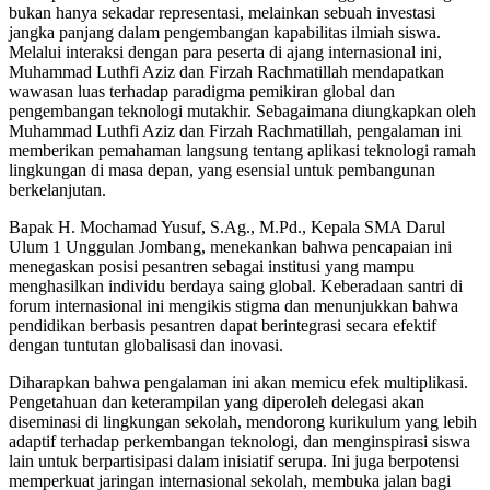
bukan hanya sekadar representasi, melainkan sebuah investasi
jangka panjang dalam pengembangan kapabilitas ilmiah siswa.
Melalui interaksi dengan para peserta di ajang internasional ini,
Muhammad Luthfi Aziz dan Firzah Rachmatillah mendapatkan
wawasan luas terhadap paradigma pemikiran global dan
pengembangan teknologi mutakhir. Sebagaimana diungkapkan oleh
Muhammad Luthfi Aziz dan Firzah Rachmatillah, pengalaman ini
memberikan pemahaman langsung tentang aplikasi teknologi ramah
lingkungan di masa depan, yang esensial untuk pembangunan
berkelanjutan.
Bapak H. Mochamad Yusuf, S.Ag., M.Pd., Kepala SMA Darul
Ulum 1 Unggulan Jombang, menekankan bahwa pencapaian ini
menegaskan posisi pesantren sebagai institusi yang mampu
menghasilkan individu berdaya saing global. Keberadaan santri di
forum internasional ini mengikis stigma dan menunjukkan bahwa
pendidikan berbasis pesantren dapat berintegrasi secara efektif
dengan tuntutan globalisasi dan inovasi.
Diharapkan bahwa pengalaman ini akan memicu efek multiplikasi.
Pengetahuan dan keterampilan yang diperoleh delegasi akan
diseminasi di lingkungan sekolah, mendorong kurikulum yang lebih
adaptif terhadap perkembangan teknologi, dan menginspirasi siswa
lain untuk berpartisipasi dalam inisiatif serupa. Ini juga berpotensi
memperkuat jaringan internasional sekolah, membuka jalan bagi