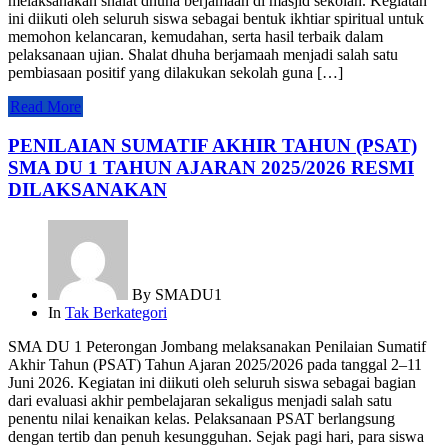
melaksanakan shalat dhuha berjamaah di masjid sekolah. Kegiatan
ini diikuti oleh seluruh siswa sebagai bentuk ikhtiar spiritual untuk
memohon kelancaran, kemudahan, serta hasil terbaik dalam
pelaksanaan ujian. Shalat dhuha berjamaah menjadi salah satu
pembiasaan positif yang dilakukan sekolah guna […]
Read More
PENILAIAN SUMATIF AKHIR TAHUN (PSAT)
SMA DU 1 TAHUN AJARAN 2025/2026 RESMI
DILAKSANAKAN
By
SMADU1
In
Tak Berkategori
SMA DU 1 Peterongan Jombang melaksanakan Penilaian Sumatif
Akhir Tahun (PSAT) Tahun Ajaran 2025/2026 pada tanggal 2–11
Juni 2026. Kegiatan ini diikuti oleh seluruh siswa sebagai bagian
dari evaluasi akhir pembelajaran sekaligus menjadi salah satu
penentu nilai kenaikan kelas. Pelaksanaan PSAT berlangsung
dengan tertib dan penuh kesungguhan. Sejak pagi hari, para siswa