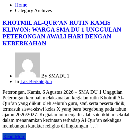
Home
Category Archives
KHOTMIL AL-QUR’AN RUTIN KAMIS
KLIWON: WARGA SMA DU 1 UNGGULAN
PETERONGAN AWALI HARI DENGAN
KEBERKAHAN
By
SMADU1
In
Tak Berkategori
Peterongan, Kamis, 6 Agustus 2026 – SMA DU 1 Unggulan
Peterongan kembali melaksanakan kegiatan rutin Khotmil Al-
Qur’an yang diikuti oleh seluruh guru, staf, serta peserta didik,
termasuk siswa-siswi kelas X yang baru bergabung pada tahun
ajaran 2026/2027. Kegiatan ini menjadi salah satu ikhtiar sekolah
dalam menanamkan kecintaan terhadap Al-Qur’an sekaligus
membangun karakter religius di lingkungan […]
Read More