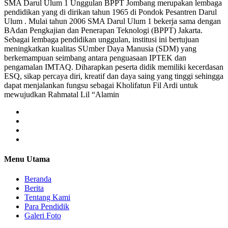
SMA Darul Ulum 1 Unggulan BPPT Jombang merupakan lembaga
pendidikan yang di dirikan tahun 1965 di Pondok Pesantren Darul
Ulum . Mulai tahun 2006 SMA Darul Ulum 1 bekerja sama dengan
BAdan Pengkajian dan Penerapan Teknologi (BPPT) Jakarta.
Sebagai lembaga pendidikan unggulan, institusi ini bertujuan
meningkatkan kualitas SUmber Daya Manusia (SDM) yang
berkemampuan seimbang antara penguasaan IPTEK dan
pengamalan IMTAQ. Diharapkan peserta didik memiliki kecerdasan
ESQ, sikap percaya diri, kreatif dan daya saing yang tinggi sehingga
dapat menjalankan fungsu sebagai Kholifatun Fil Ardi untuk
mewujudkan Rahmatal Lil “Alamin
Menu Utama
Beranda
Berita
Tentang Kami
Para Pendidik
Galeri Foto