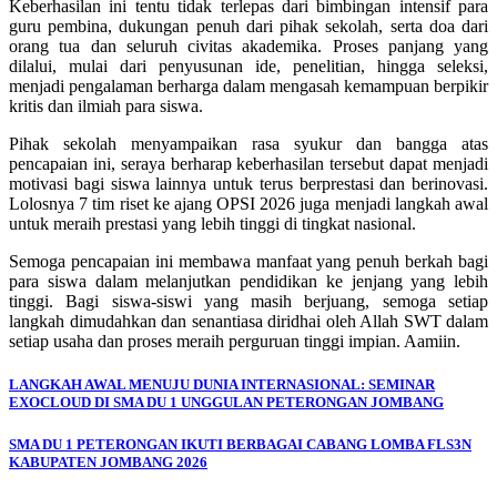
Keberhasilan ini tentu tidak terlepas dari bimbingan intensif para
guru pembina, dukungan penuh dari pihak sekolah, serta doa dari
orang tua dan seluruh civitas akademika. Proses panjang yang
dilalui, mulai dari penyusunan ide, penelitian, hingga seleksi,
menjadi pengalaman berharga dalam mengasah kemampuan berpikir
kritis dan ilmiah para siswa.
Pihak sekolah menyampaikan rasa syukur dan bangga atas
pencapaian ini, seraya berharap keberhasilan tersebut dapat menjadi
motivasi bagi siswa lainnya untuk terus berprestasi dan berinovasi.
Lolosnya 7 tim riset ke ajang OPSI 2026 juga menjadi langkah awal
untuk meraih prestasi yang lebih tinggi di tingkat nasional.
Semoga pencapaian ini membawa manfaat yang penuh berkah bagi
para siswa dalam melanjutkan pendidikan ke jenjang yang lebih
tinggi. Bagi siswa-siswi yang masih berjuang, semoga setiap
langkah dimudahkan dan senantiasa diridhai oleh Allah SWT dalam
setiap usaha dan proses meraih perguruan tinggi impian. Aamiin.
LANGKAH AWAL MENUJU DUNIA INTERNASIONAL: SEMINAR
EXOCLOUD DI SMA DU 1 UNGGULAN PETERONGAN JOMBANG
SMA DU 1 PETERONGAN IKUTI BERBAGAI CABANG LOMBA FLS3N
KABUPATEN JOMBANG 2026