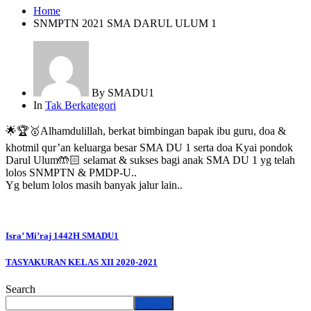
Home
SNMPTN 2021 SMA DARUL ULUM 1
By
SMADU1
In
Tak Berkategori
🌟🏆🥇Alhamdulillah, berkat bimbingan bapak ibu guru, doa &
khotmil qur’an keluarga besar SMA DU 1 serta doa Kyai pondok
Darul Ulum🤲🏻 selamat & sukses bagi anak SMA DU 1 yg telah
lolos SNMPTN & PMDP-U..
Yg belum lolos masih banyak jalur lain..
Isra’ Mi’raj 1442H SMADU1
TASYAKURAN KELAS XII 2020-2021
Search
Search