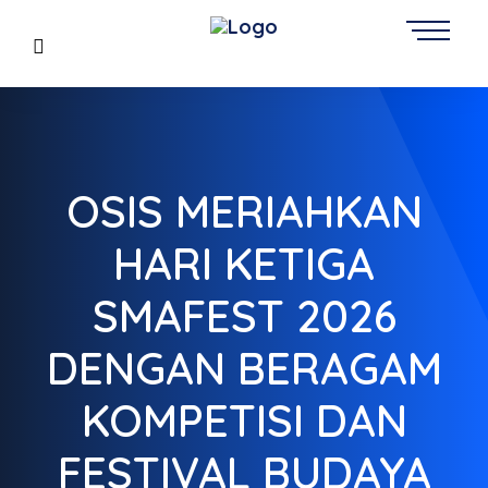
OSIS MERIAHKAN
HARI KETIGA
SMAFEST 2026
DENGAN BERAGAM
KOMPETISI DAN
FESTIVAL BUDAYA