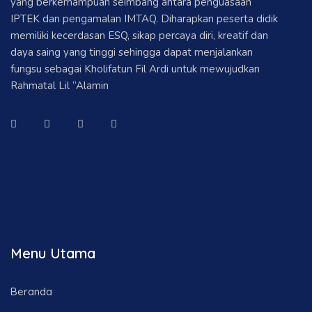
yang berkemampuan seimbang antara penguasaan
IPTEK dan pengamalan IMTAQ. Diharapkan peserta didik
memiliki kecerdasan ESQ, sikap percaya diri, kreatif dan
daya saing yang tinggi sehingga dapat menjalankan
fungsu sebagai Kholifatun Fil Ardi untuk mewujudkan
Rahmatal Lil “Alamin
Menu Utama
Beranda