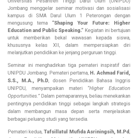
Universitas Pesantren Tinggi Darul Ulum (UNIPDU)
Jombang menggelar seminar motivasi dan sosialisasi
kampus di SMA Darul Ulum 1 Peterongan dengan
mengusung tema
“Shaping Your Future: Higher
Education and Public Speaking.”
Kegiatan ini bertujuan
untuk memberikan bekal wawasan kepada siswa,
khususnya kelas XII, dalam mempersiapkan diri
melanjutkan pendidikan ke jenjang perguruan tinggi.
Seminar ini menghadirkan tiga pemateri inspiratif dari
UNIPDU Jombang. Pemateri pertama,
H. Achmad Farid,
S.S., M.A., Ph.D
, dosen Pendidikan Bahasa Inggris
UNIPDU, menyampaikan materi
“Higher Education
Opportunities.”
Dalam pemaparannya, beliau menekankan
pentingnya pendidikan tinggi sebagai langkah strategis
dalam membangun masa depan serta menjelaskan
berbagai peluang studi yang tersedia.
Pemateri kedua,
Tafsillatul Mufida Asriningsih, M.Pd
,