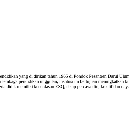
dikan yang di dirikan tahun 1965 di Pondok Pesantren Darul Ulum
i lembaga pendidikan unggulan, institusi ini bertujuan meningkatk
didik memiliki kecerdasan ESQ, sikap percaya diri, kreatif dan daya