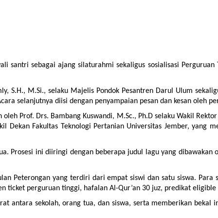
tri sebagai ajang silaturahmi sekaligus sosialisasi Perguruan Tingg
, S.H., M.Si., selaku Majelis Pondok Pesantren Darul Ulum sekali
cara selanjutnya diisi dengan penyampaian pesan dan kesan oleh pe
 oleh Prof. Drs. Bambang Kuswandi, M.Sc., Ph.D selaku Wakil Rektor
il Dekan Fakultas Teknologi Pertanian Universitas Jember, yang m
a. Prosesi ini diiringi dengan beberapa judul lagu yang dibawakan ol
 Peterongan yang terdiri dari empat siswi dan satu siswa. Para si
n ticket perguruan tinggi, hafalan Al-Qur’an 30 juz, predikat eligib
erat antara sekolah, orang tua, dan siswa, serta memberikan bekal 