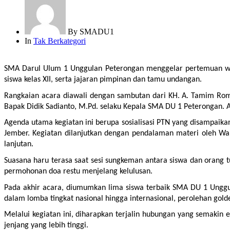
By
SMADU1
In
Tak Berkategori
SMA Darul Ulum 1 Unggulan Peterongan menggelar pertemuan wali san
siswa kelas XII, serta jajaran pimpinan dan tamu undangan.
Rangkaian acara diawali dengan sambutan dari KH. A. Tamim Romly
Bapak Didik Sadianto, M.Pd. selaku Kepala SMA DU 1 Peterongan. A
Agenda utama kegiatan ini berupa sosialisasi PTN yang disampaikan
Jember. Kegiatan dilanjutkan dengan pendalaman materi oleh Wak
lanjutan.
Suasana haru terasa saat sesi sungkeman antara siswa dan orang tu
permohonan doa restu menjelang kelulusan.
Pada akhir acara, diumumkan lima siswa terbaik SMA DU 1 Unggulan
dalam lomba tingkat nasional hingga internasional, perolehan golde
Melalui kegiatan ini, diharapkan terjalin hubungan yang semakin 
jenjang yang lebih tinggi.