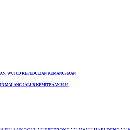
GAN: WUJUD KEPEDULIAN KEMANUSIAAN
UIN MALANG JALUR KEMITRAAN 2026
SMA DU 1 UNGGULAN PETERONGAN AWALI HARI DENGAN