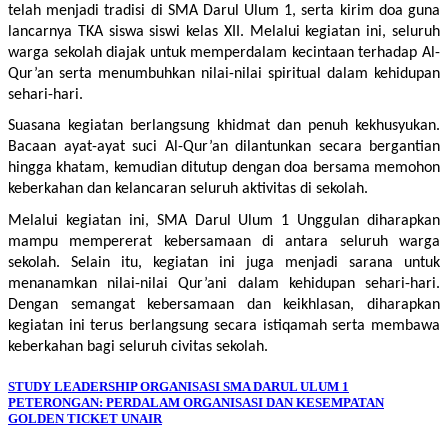
telah menjadi tradisi di SMA Darul Ulum 1, serta kirim doa guna
lancarnya TKA siswa siswi kelas XII. Melalui kegiatan ini, seluruh
warga sekolah diajak untuk memperdalam kecintaan terhadap Al-
Qur’an serta menumbuhkan nilai-nilai spiritual dalam kehidupan
sehari-hari.
Suasana kegiatan berlangsung khidmat dan penuh kekhusyukan.
Bacaan ayat-ayat suci Al-Qur’an dilantunkan secara bergantian
hingga khatam, kemudian ditutup dengan doa bersama memohon
keberkahan dan kelancaran seluruh aktivitas di sekolah.
Melalui kegiatan ini, SMA Darul Ulum 1 Unggulan diharapkan
mampu mempererat kebersamaan di antara seluruh warga
sekolah. Selain itu, kegiatan ini juga menjadi sarana untuk
menanamkan nilai-nilai Qur’ani dalam kehidupan sehari-hari.
Dengan semangat kebersamaan dan keikhlasan, diharapkan
kegiatan ini terus berlangsung secara istiqamah serta membawa
keberkahan bagi seluruh civitas sekolah.
STUDY LEADERSHIP ORGANISASI SMA DARUL ULUM 1
PETERONGAN: PERDALAM ORGANISASI DAN KESEMPATAN
GOLDEN TICKET UNAIR