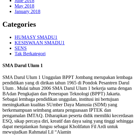
June 2018
May 2018
January 2018
Categories
HUMASY SMADU1
KESISWAAN SMADU1
SENS
Tak Berkategori
SMA Darul Ulum 1
SMA Darul Ulum 1 Unggulan BPPT Jombang merupakan lembaga
pendidikan yang di dirikan tahun 1965 di Pondok Pesantren Darul
Ulum . Mulai tahun 2006 SMA Darul Ulum 1 bekerja sama dengan
BAdan Pengkajian dan Penerapan Teknologi (BPPT) Jakarta.
Sebagai lembaga pendidikan unggulan, institusi ini bertujuan
meningkatkan kualitas SUmber Daya Manusia (SDM) yang
berkemampuan seimbang antara penguasaan IPTEK dan
pengamalan IMTAQ. Diharapkan peserta didik memiliki kecerdasan
ESQ, sikap percaya diri, kreatif dan daya saing yang tinggi sehingga
dapat menjalankan fungsu sebagai Kholifatun Fil Ardi untuk
mewujudkan Rahmatal Lil “Alamin