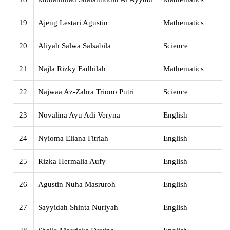
19
Ajeng Lestari Agustin
Mathematics
X
20
Aliyah Salwa Salsabila
Science
X
21
Najla Rizky Fadhilah
Mathematics
X
22
Najwaa Az-Zahra Triono Putri
Science
X
23
Novalina Ayu Adi Veryna
English
X
24
Nyioma Eliana Fitriah
English
X
25
Rizka Hermalia Aufy
English
X
26
Agustin Nuha Masruroh
English
X
27
Sayyidah Shinta Nuriyah
English
X