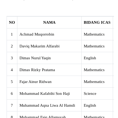
NO
NAMA
BIDANG ICAS
1
Achmad Muqorrobin
Mathematics
X
2
Daviq Makarim Alfarabi
Mathematics
X
3
Dimas Nurul Yaqin
English
X
4
Dimas Rizky Pratama
Mathematics
X
5
Fajar Ainur Ridwan
Mathematics
X
6
Mohammad Kafabihi Son Haji
Science
X
7
Muhammad Aqna Liwa Al Hamdi
English
X
8
Muhammad Faiq Allamsyah
Mathematics
X