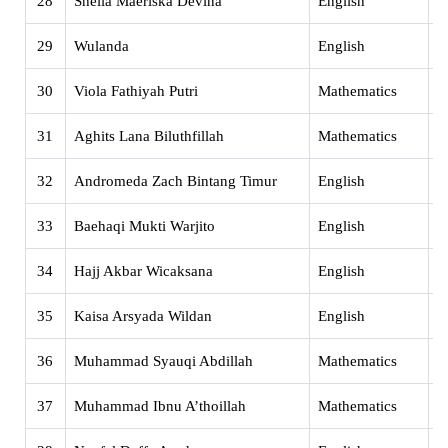
28
Sheila Maeriska Devina
English
X
29
Wulanda
English
X
30
Viola Fathiyah Putri
Mathematics
X
31
Aghits Lana Biluthfillah
Mathematics
X
32
Andromeda Zach Bintang Timur
English
X
33
Baehaqi Mukti Warjito
English
X
34
Hajj Akbar Wicaksana
English
X
35
Kaisa Arsyada Wildan
English
X
36
Muhammad Syauqi Abdillah
Mathematics
X
37
Muhammad Ibnu A’thoillah
Mathematics
X