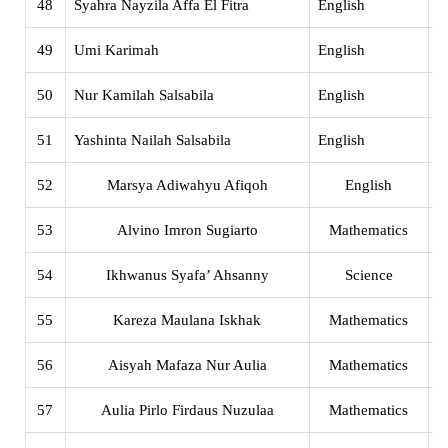
48
Syahra Nayzila Affa El Fitra
English
X
49
Umi Karimah
English
X
50
Nur Kamilah Salsabila
English
X
51
Yashinta Nailah Salsabila
English
X
52
Marsya Adiwahyu Afiqoh
English
X
53
Alvino Imron Sugiarto
Mathematics
X
54
Ikhwanus Syafa’ Ahsanny
Science
X
55
Kareza Maulana Iskhak
Mathematics
X
56
Aisyah Mafaza Nur Aulia
Mathematics
X
57
Aulia Pirlo Firdaus Nuzulaa
Mathematics
X