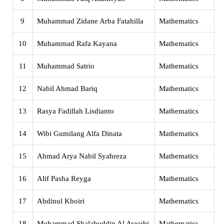
9
Muhammad Zidane Arba Fatahilla
Mathematics
X
10
Muhammad Rafa Kayana
Mathematics
X
11
Muhammad Satrio
Mathematics
X
12
Nabil Ahmad Bariq
Mathematics
X
13
Rasya Fadillah Lisdianto
Mathematics
X
14
Wibi Gumilang Alfa Dinata
Mathematics
X
15
Ahmad Arya Nabil Syahreza
Mathematics
X
16
Alif Pasha Reyga
Mathematics
X
17
Abdinul Khoiri
Mathematics
X
18
Mohammad Shalahuddin Al Ayyubi
Mathematics
X