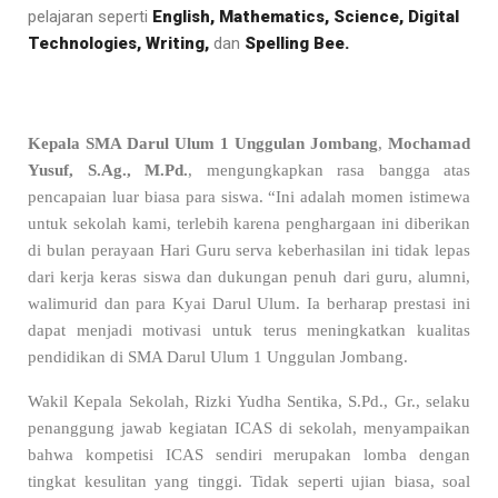
pelajaran seperti
English, Mathematics, Science, Digital
Technologies, Writing,
dan
Spelling Bee.
Kepala SMA Darul Ulum 1 Unggulan Jombang
,
Mochamad
Yusuf, S.Ag., M.Pd.
, mengungkapkan rasa bangga atas
pencapaian luar biasa para siswa. “Ini adalah momen istimewa
untuk sekolah kami, terlebih karena penghargaan ini diberikan
di bulan perayaan Hari Guru serva keberhasilan ini tidak lepas
dari kerja keras siswa dan dukungan penuh dari guru, alumni,
walimurid dan para Kyai Darul Ulum. Ia berharap prestasi ini
dapat menjadi motivasi untuk terus meningkatkan kualitas
pendidikan di SMA Darul Ulum 1 Unggulan Jombang.
Wakil Kepala Sekolah, Rizki Yudha Sentika, S.Pd., Gr., selaku
penanggung jawab kegiatan ICAS di sekolah, menyampaikan
bahwa kompetisi ICAS sendiri merupakan lomba dengan
tingkat kesulitan yang tinggi. Tidak seperti ujian biasa, soal