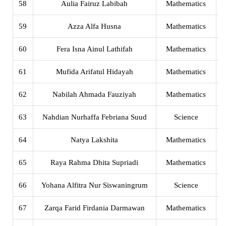
58
Aulia Fairuz Labibah
Mathematics
X
59
Azza Alfa Husna
Mathematics
X
60
Fera Isna Ainul Lathifah
Mathematics
X
61
Mufida Arifatul Hidayah
Mathematics
X
62
Nabilah Ahmada Fauziyah
Mathematics
X
63
Nahdian Nurhaffa Febriana Suud
Science
X
64
Natya Lakshita
Mathematics
X
65
Raya Rahma Dhita Supriadi
Mathematics
X
66
Yohana Alfitra Nur Siswaningrum
Science
X
67
Zarqa Farid Firdania Darmawan
Mathematics
X