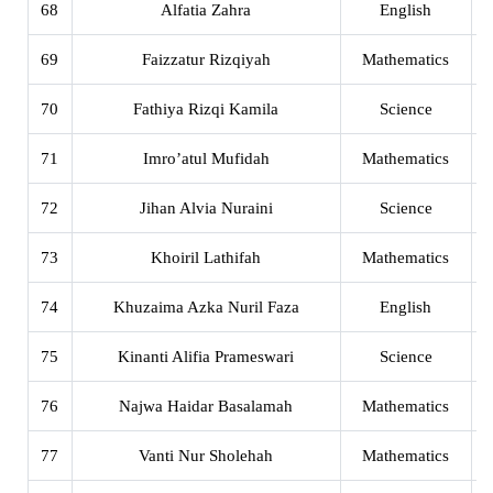
68
Alfatia Zahra
English
X
69
Faizzatur Rizqiyah
Mathematics
X
70
Fathiya Rizqi Kamila
Science
X
71
Imro’atul Mufidah
Mathematics
X
72
Jihan Alvia Nuraini
Science
X
73
Khoiril Lathifah
Mathematics
X
74
Khuzaima Azka Nuril Faza
English
X
75
Kinanti Alifia Prameswari
Science
X
76
Najwa Haidar Basalamah
Mathematics
X
77
Vanti Nur Sholehah
Mathematics
X