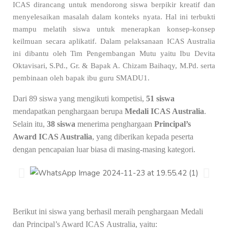
ICAS dirancang untuk mendorong siswa berpikir kreatif dan
menyelesaikan masalah dalam konteks nyata. Hal ini terbukti
mampu melatih siswa untuk menerapkan konsep-konsep
keilmuan secara aplikatif.
Dalam pelaksanaan ICAS Australia
ini dibantu oleh Tim Pengembangan Mutu yaitu Ibu Devita
Oktavisari, S.Pd., Gr. & Bapak A. Chizam Baihaqy, M.Pd. serta
pembinaan oleh bapak ibu guru SMADU1.
Dari 8
9
siswa yang mengikuti kompetisi,
51 siswa
mendapatkan penghargaan berupa
M
edali ICAS Australia
.
Selain itu,
3
8
siswa
menerima penghargaan
Principal’s
Award
ICAS Australia
, yang diberikan kepada peserta
dengan pencapaian luar biasa di masing-masing kategori.
B
erikut ini
siswa yang berhasil meraih
penghargaan M
edali
dan
Principal’s Award ICAS
Australia, yaitu
: