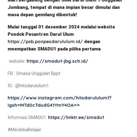
Mari bergabung dengan SMA Darul Ulum 1 Unggulan
Jombang, tempat di mana impian besar dimulai dan
masa depan gemilang dibentuk!
Mulai tanggal 01 desember 2024 melalui website
Pondok Pesantren Darul Ulum
https://psb.ponpesdarululum.id/
dengan
mnempatkan SMADU1 pada piliha pertama
https://smadu1-jbg.sch.id/
website:
FB : Smasa Unggulan Bppt
IG : @hitsdarululum1
https://www.instagram.com/hitsdarululum1?
igsh=MTd0cTdudG41YmY4OA==
https://linktr.ee/smadu1
Informasi SMADU1:
#MerdekaBelajar