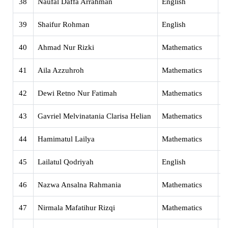
38
Naufal Daffa Arrahman
English
X
39
Shaifur Rohman
English
X
40
Ahmad Nur Rizki
Mathematics
X
41
Aila Azzuhroh
Mathematics
X
42
Dewi Retno Nur Fatimah
Mathematics
X
43
Gavriel Melvinatania Clarisa Helian
Mathematics
X
44
Hamimatul Lailya
Mathematics
X
45
Lailatul Qodriyah
English
X
46
Nazwa Ansalna Rahmania
Mathematics
X
47
Nirmala Mafatihur Rizqi
Mathematics
X