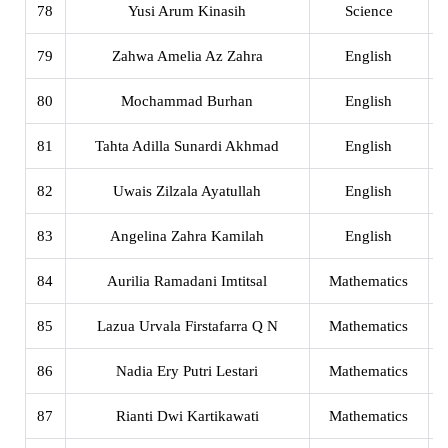
78
Yusi Arum Kinasih
Science
X
79
Zahwa Amelia Az Zahra
English
X
80
Mochammad Burhan
English
X
81
Tahta Adilla Sunardi Akhmad
English
X
82
Uwais Zilzala Ayatullah
English
X
83
Angelina Zahra Kamilah
English
X
84
Aurilia Ramadani Imtitsal
Mathematics
X
85
Lazua Urvala Firstafarra Q N
Mathematics
X
86
Nadia Ery Putri Lestari
Mathematics
X
87
Rianti Dwi Kartikawati
Mathematics
X