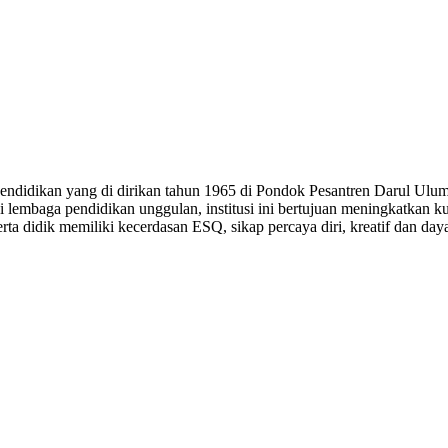
dikan yang di dirikan tahun 1965 di Pondok Pesantren Darul Ulum
i lembaga pendidikan unggulan, institusi ini bertujuan meningkatk
didik memiliki kecerdasan ESQ, sikap percaya diri, kreatif dan daya