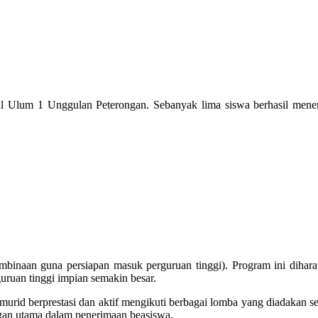
l Ulum 1 Unggulan Peterongan. Sebanyak lima siswa berhasil men
(pembinaan guna persiapan masuk perguruan tinggi). Program ini di
uruan tinggi impian semakin besar.
urid berprestasi dan aktif mengikuti berbagai lomba yang diadakan sek
gan utama dalam penerimaan beasiswa.