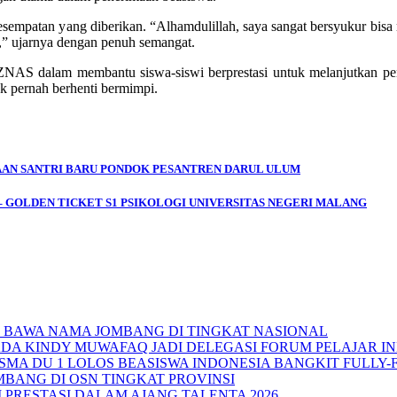
sempatan yang diberikan. “Alhamdulillah, saya sangat bersyukur bisa
a,” ujarnya dengan penuh semangat.
NAS dalam membantu siswa-siswi berprestasi untuk melanjutkan pend
dak pernah berhenti bermimpi.
MAAN SANTRI BARU PONDOK PESANTREN DARUL ULUM
 GOLDEN TICKET S1 PSIKOLOGI UNIVERSITAS NEGERI MALANG
6, BAWA NAMA JOMBANG DI TINGKAT NASIONAL
ADA KINDY MUWAFAQ JADI DELEGASI FORUM PELAJAR IN
SMA DU 1 LOLOS BEASISWA INDONESIA BANGKIT FULLY
MBANG DI OSN TINGKAT PROVINSI
PRESTASI DALAM AJANG TALENTA 2026