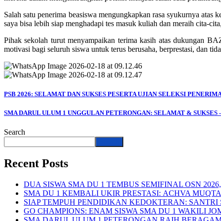
Salah satu penerima beasiswa mengungkapkan rasa syukurnya atas ke
saya bisa lebih siap menghadapi tes masuk kuliah dan meraih cita-cit
Pihak sekolah turut menyampaikan terima kasih atas dukungan BAZ
motivasi bagi seluruh siswa untuk terus berusaha, berprestasi, dan ti
PSB 2026: SELAMAT DAN SUKSES PESERTA UJIAN SELEKSI PENERI
SMA DARUL ULUM 1 UNGGULAN PETERONGAN: SELAMAT & SUKSES –
Search
Search
Recent Posts
DUA SISWA SMA DU 1 TEMBUS SEMIFINAL OSN 202
SMA DU 1 KEMBALI UKIR PRESTASI: ACHVA MUQT
SIAP TEMPUH PENDIDIKAN KEDOKTERAN: SANTRI 
GO CHAMPIONS: ENAM SISWA SMA DU 1 WAKILI JO
SMA DARUL ULUM 1 PETERONGAN RAIH BERAGAM 