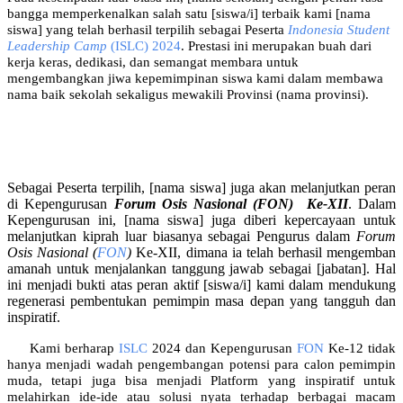
bangga memperkenalkan salah satu [siswa/i] terbaik kami [nama
siswa] yang telah berhasil terpilih sebagai Peserta
Indonesia Student
Leadership Camp
(ISLC) 2024
. Prestasi ini merupakan buah dari
kerja keras, dedikasi, dan semangat membara untuk
mengembangkan jiwa kepemimpinan siswa kami dalam membawa
nama baik sekolah sekaligus mewakili Provinsi (nama provinsi).
Sebagai Peserta terpilih, [nama siswa] juga akan melanjutkan peran
di Kepengurusan
Forum Osis Nasional (FON) Ke-XII
. Dalam
Kepengurusan ini, [nama siswa] juga diberi kepercayaan untuk
melanjutkan kiprah luar biasanya sebagai Pengurus dalam
Forum
Osis Nasional (
FON
)
Ke-XII, dimana ia telah berhasil mengemban
amanah untuk menjalankan tanggung jawab sebagai [jabatan]. Hal
ini menjadi bukti atas peran aktif [siswa/i] kami dalam mendukung
regenerasi pembentukan pemimpin masa depan yang tangguh dan
inspiratif.
Kami berharap
ISLC
2024 dan Kepengurusan
FON
Ke-12 tidak
hanya menjadi wadah pengembangan potensi para calon pemimpin
muda, tetapi juga bisa menjadi Platform yang inspiratif untuk
melahirkan ide-ide atau solusi nyata terhadap berbagai macam