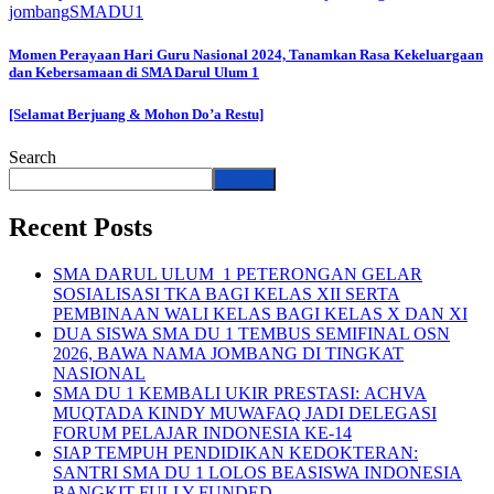
jombang
SMADU1
Momen Perayaan Hari Guru Nasional 2024, Tanamkan Rasa Kekeluargaan
dan Kebersamaan di SMA Darul Ulum 1
[Selamat Berjuang & Mohon Do’a Restu]
Search
Search
Recent Posts
SMA DARUL ULUM 1 PETERONGAN GELAR
SOSIALISASI TKA BAGI KELAS XII SERTA
PEMBINAAN WALI KELAS BAGI KELAS X DAN XI
DUA SISWA SMA DU 1 TEMBUS SEMIFINAL OSN
2026, BAWA NAMA JOMBANG DI TINGKAT
NASIONAL
SMA DU 1 KEMBALI UKIR PRESTASI: ACHVA
MUQTADA KINDY MUWAFAQ JADI DELEGASI
FORUM PELAJAR INDONESIA KE-14
SIAP TEMPUH PENDIDIKAN KEDOKTERAN:
SANTRI SMA DU 1 LOLOS BEASISWA INDONESIA
BANGKIT FULLY-FUNDED