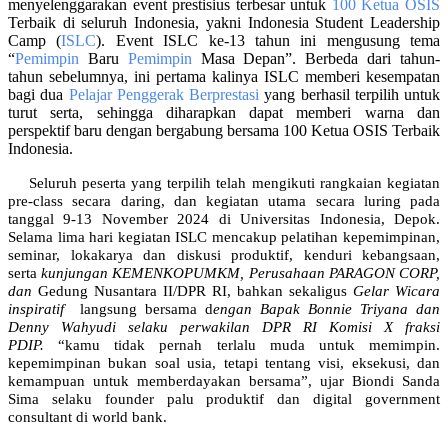
menyelenggarakan event prestisius terbesar untuk
100 Ketua OSIS
Terbaik di seluruh Indonesia, yakni Indonesia Student Leadership
Camp (
ISLC
). Event ISLC ke-13 tahun ini mengusung tema
“
Pemimpin
Baru
Pemimpin
Masa Depan”. Berbeda dari tahun-
tahun sebelumnya, ini pertama kalinya ISLC memberi kesempatan
bagi dua
Pelajar Penggerak
Berprestasi
yang berhasil terpilih untuk
turut serta, sehingga diharapkan dapat memberi warna dan
perspektif baru dengan bergabung bersama 100 Ketua OSIS Terbaik
Indonesia.
Seluruh peserta yang terpilih telah mengikuti rangkaian kegiatan
pre-class secara daring, dan kegiatan utama secara luring pada
tanggal 9-13 November 2024 di Universitas Indonesia, Depok.
Selama lima hari kegiatan ISLC mencakup pelatihan kepemimpinan,
seminar, lokakarya dan diskusi produktif, kenduri kebangsaan,
serta
kunjungan KEMENKOPUMKM, Perusahaan PARAGON CORP,
dan
Gedung Nusantara II/DPR RI, bahkan sekaligus
Gelar Wicara
inspiratif
langsung bersama d
engan Bapak Bonnie Triyana dan
Denny Wahyudi selaku perwakilan DPR RI Komisi X fraksi
PDIP.
“kamu tidak pernah terlalu muda untuk memimpin.
kepemimpinan bukan soal usia, tetapi tentang visi, eksekusi, dan
kemampuan untuk memberdayakan bersama”, ujar Biondi Sanda
Sima selaku founder palu produktif dan digital government
consultant di world bank.