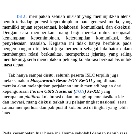
ISLC
merupakan sebuah inisiatif yang menunjukkan atensi
penuh terhadap potensi kepemimpinan para generasi muda, yang
memiliki tujuan representasi, kolaborasi, komunikasi, dan eksekusi.
Dengan cara memberikan ruang bagi mereka untuk mengasah
kemampuan kepemimpinan, keterampilan komunikasi, dan
penyelesaian masalah. Kegiatan ini tidak hanya berfokus pada
pengembangan diri, tetapi juga berperan sebagai inkubator dalam
membangun relasi berkualitas, memperkuat jejaring yang saling
mendukung, serta menciptakan peluang kolaborasi berkualitas untuk
masa depan.
Tak hanya sampai disitu, seluruh peserta ISLC terpilih juga
melaksanakan
Musyawarah Besar FON Ke-XII
yang dimana
mereka akan melanjutkan perjalanan untuk menjadi bagian dari
kepengurusan
Forum OSIS Nasional (
FON
) ke-XII
yang
merupakan
platform
kolaborasi dalam mengimplementasikan ide
dan inovasi, ruang diskusi terkait isu pelajar tingkat nasional, serta
sarana memperluas dampak positif kolaborasi di tingkat yang lebih
luas.
Pada kesempatan luar biasa ini, [nama sekolah] dengan penuh rasa