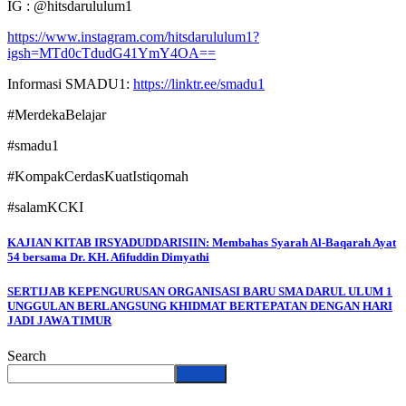
IG : @hitsdarululum
1
https://www.instagram.com/hitsdarululum1?
igsh=MTd0cTdudG41YmY4OA==
Informasi SMADU1:
https://linktr.ee/smadu1
#MerdekaBelajar
#smadu1
#KompakCerdasKuatIstiqomah
#salamKCKI
KAJIAN KITAB IRSYADUDDARISIIN: Membahas Syarah Al-Baqarah Ayat
54 bersama Dr. KH. Afifuddin Dimyathi
SERTIJAB KEPENGURUSAN ORGANISASI BARU SMA DARUL ULUM 1
UNGGULAN BERLANGSUNG KHIDMAT BERTEPATAN DENGAN HARI
JADI JAWA TIMUR
Search
Search