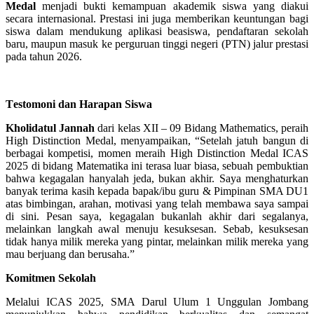
Medal
menjadi bukti kemampuan akademik siswa yang diakui
secara internasional. Prestasi ini juga memberikan keuntungan bagi
siswa dalam mendukung aplikasi beasiswa, pendaftaran sekolah
baru, maupun masuk ke perguruan tinggi negeri (PTN) jalur prestasi
pada tahun 202
6
.
T
estomoni dan
H
arapan
Siswa
Kholidatul Jannah
dari kelas XII – 09 Bidang Mathematics, peraih
High Distinction Medal, menyampaikan,
“Setelah jatuh bangun di
berbagai kompetisi, momen meraih High Distinction Medal ICAS
2025 di bidang Matematika ini terasa luar biasa, sebuah pembuktian
bahwa kegagalan hanyalah jeda, bukan akhir. Saya menghaturkan
banyak terima kasih kepada bapak/ibu guru
& Pimpinan
SMA DU1
atas bimbingan
,
arahan
, motivasi
yang telah membawa saya sampai
di sini. Pesan saya, kegagalan bukanlah akhir dari segalanya,
melainkan langkah awal menuju kesuksesan. Sebab, kesuksesan
tidak hanya milik mereka yang pintar, melainkan milik mereka yang
mau berjuang dan berusaha.”
Komitmen Sekolah
Melalui ICAS 2025, SMA Darul Ulum 1 Unggulan Jombang