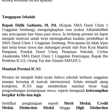
konsep keilmuan secara aplikatif.
Tanggapan Sekolah
Bapak Didik Sadianto, M. Pd.
(Kepala SMA Darul Ulum 1
Unggulan Jombang), mengungkapkan rasa
syukur Alhamdulillah
atas pencapaian luar biasa para siswa. Ia berharap prestasi ini dapat
menjadi motivasi untuk terus meningkatkan kualitas pendidikan di
SMA Darul Ulum 1 Unggulan Jombang. Pencapaian ini tidak lepas
dari kerja keras siswa dan dukungan penuh dari Para Kyai Majelis
Pimpinan Pondok Darul Ulum, Pimpinan Sekolah, Civitas
Akademika SMA Darul Ulum 1 Unggulan Peterongan, Bapak Ibu
Pembina ICAS, Orang Tua dan Alumni
SMADU1
.
Manfaat Prestasi ICAS
Prestasi ini menjadi bukti nyata bahwa sekolah berbasis unggulan
mampu bersaing di kancah internasional. Selain menjadi ajang
kompetisi, ICAS juga memberikan manfaat besar bagi
pengembangan kemampuan siswa, seperti mengasah
keterampilan
berpikir kritis dan logis
.
Sertifikat penghargaan seperti
Merit Medal, Credit
Medal,
Distinction Medal
hingga
High
Distinction