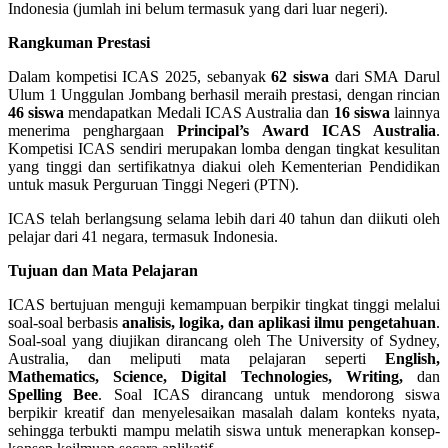
Indonesia (jumlah ini belum termasuk yang dari luar negeri).
Rangkuman Prestasi
Dalam kompetisi ICAS 2025, sebanyak
62 siswa
dari SMA Darul
Ulum 1 Unggulan Jombang berhasil meraih prestasi, dengan rincian
46 siswa
mendapatkan Medali ICAS Australia dan
16 siswa
lainnya
menerima penghargaan
Principal’s Award ICAS Australia
.
Kompetisi ICAS sendiri merupakan lomba dengan tingkat kesulitan
yang tinggi dan sertifikatnya diakui oleh Kementerian Pendidikan
untuk masuk Perguruan Tinggi Negeri (PTN).
ICAS telah berlangsung selama lebih dari 40 tahun dan diikuti oleh
pelajar dari 41 negara, termasuk Indonesia.
Tujuan dan Mata Pelajaran
ICAS bertujuan menguji kemampuan berpikir tingkat tinggi melalui
soal-soal berbasis
analisis, logika, dan aplikasi ilmu pengetahuan
.
Soal-soal yang diujikan dirancang oleh The University of Sydney,
Australia, dan meliputi mata pelajaran seperti
English,
Mathematics, Science, Digital Technologies, Writing,
dan
Spelling Bee
. Soal ICAS dirancang untuk mendorong siswa
berpikir kreatif dan menyelesaikan masalah dalam konteks nyata,
sehingga terbukti mampu melatih siswa untuk menerapkan konsep-